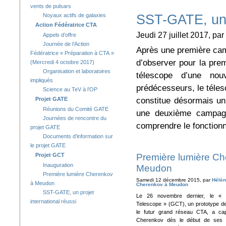
vents de pulsars
Noyaux actifs de galaxies
SST-GATE, un p
Action Fédératrice CTA
Jeudi 27 juillet 2017, par
Appels d’offre
Journée de l’Action
Après une première cam
Fédératrice « Préparation à CTA »
d’observer pour la pre
(Mercredi 4 octobre 2017)
Organisation et laboratoires
télescope d’une nou
impliqués
prédécesseurs, le téle
Science au TeV à l’OP
constitue désormais u
Projet GATE
Réunions du Comité GATE
une deuxième campagn
Journées de rencontre du
comprendre le fonctionn
projet GATE
Documents d’information sur
le projet GATE
Projet GCT
Première lumière Ch
Inauguration
Meudon
Première lumière Cherenkov
Samedi 12 décembre 2015, par
Hélèn
à Meudon
Cherenkov à Meudon
SST-GATE, un projet
Le 26 novembre dernier, le «
international réussi
Telescope » (GCT), un prototype d
le futur grand réseau CTA, a cap
Cherenkov dès le début de ses e