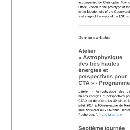
accompanied by Christopher Townsl
Office, visited to the prototype of t
in the Meudon site of the Observatoi
final stage of the visits of the ESO to 
Derniers articles
Atelier
« Astrophysique
des très hautes
énergies et
perspectives pour
CTA » - Programme
L’atelier « Astrophysique des tr
hautes énergies et perspectives po
CTA » se déroulera les 30 juin et 1
juillet 2014 à l’Observatoire de Pari
salle del’Atelier au 77 Avenue Denfer
Rochereau, (...)
Lire la suite »
Septième journée