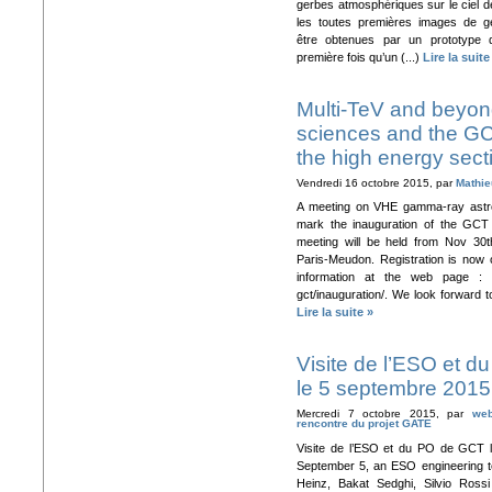
gerbes atmosphériques sur le ciel d
les toutes premières images de g
être obtenues par un prototype 
première fois qu’un (...)
Lire la suite
Multi-TeV and beyon
sciences and the GCT
the high energy sect
Vendredi 16 octobre 2015, par
Mathie
A meeting on VHE gamma-ray astro
mark the inauguration of the GCT
meeting will be held from Nov 30t
Paris-Meudon. Registration is now op
information at the web page : htt
gct/inauguration/. We look forward t
Lire la suite »
Visite de l’ESO et 
le 5 septembre 2015
Mercredi 7 octobre 2015, par
web
rencontre du projet GATE
Visite de l’ESO et du PO de GCT 
September 5, an ESO engineering 
Heinz, Bakat Sedghi, Silvio Ross