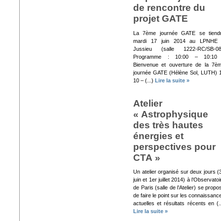
de rencontre du
projet GATE
La 7ème journée GATE se tiend
mardi 17 juin 2014 au LPNHE
Jussieu (salle 1222-RC/SB-08
Programme : 10:00 – 10:10
Bienvenue et ouverture de la 7è
journée GATE (Hélène Sol, LUTH) 
10 – (...)
Lire la suite »
Atelier
« Astrophysique
des très hautes
énergies et
perspectives pour
CTA »
Un atelier organisé sur deux jours (
juin et 1er juillet 2014) à l’Observatoi
de Paris (salle de l’Atelier) se propo
de faire le point sur les connaissanc
actuelles et résultats récents en (..
Lire la suite »